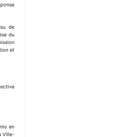
réponse
nsu de
hèse du
mission
tion et
rective
mis en
 Ville-