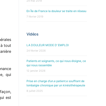
24 mai 2019
En Île de France la douleur se traite en réseau
7 février 2019
Vidéos
nérales
 à tout
LA DOULEUR MODE D’ EMPLOI
24 février 2026
anière
Patients et soignants, ce qui nous éloigne, ce
qui nous rassemble
enance
12 janvier 2026
e, qui
Prise en charge d’un.e patient.e souffrant de
lombalgie chronique par un kinésithérapeute
8 juillet 2025
façon,
ui est