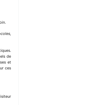
oin.
ocoles,
iques.
els de
ises et
ur ces
isiteur