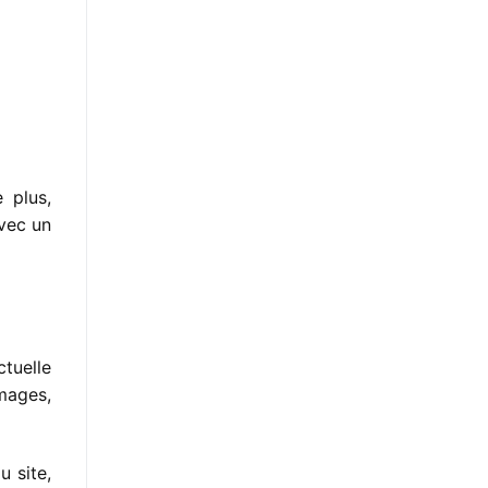
 plus,
avec un
ctuelle
mages,
u site,