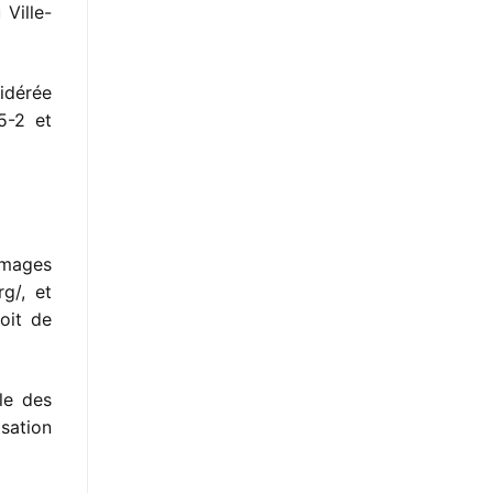
 Ville-
idérée
5-2 et
mmages
rg/, et
soit de
le des
sation