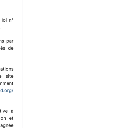
loi n°
.
ens par
cès de
ations
e site
amment
d.org/
tive à
ion et
pagnée