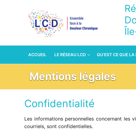
Aller
Ré
au
Do
contenu
Îl
ACCUEIL
LE RÉSEAU LCD
QU’EST CE QUE LA
Mentions légales
Confidentialité
Les informations personnelles concernant les vi
courriels, sont confidentielles.