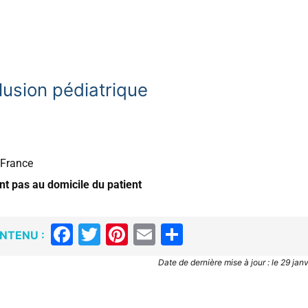
usion pédiatrique
e France
ent pas au domicile du patient
Facebook
Twitter
Pinterest
Email
Partager
NTENU :
Date de dernière mise à jour : le 29 jan