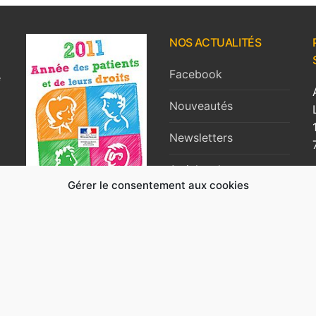
NOS ACTUALITÉS
s
Facebook
e
Nouveautés
Newsletters
Articles de presse
Gérer le consentement aux cookies
Vidéos
Recrutement
ntre la Douleur Île-de-France – Réalisation
Aymeric Jacquet