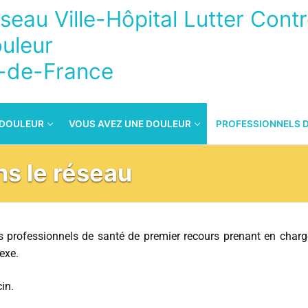
seau Ville-Hôpital Lutter Contr
uleur
e-de-France
 DOULEUR
VOUS AVEZ UNE DOULEUR
PROFESSIONNELS 
ns le réseau
es professionnels de santé de premier recours prenant en char
exe.
in.