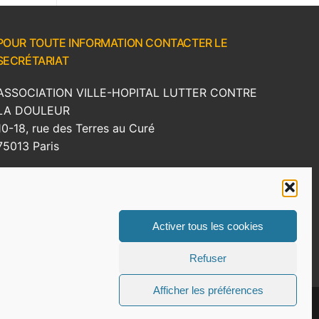
POUR TOUTE INFORMATION CONTACTER LE
SECRÉTARIAT
ASSOCIATION VILLE-HOPITAL LUTTER CONTRE
LA DOULEUR
10-18, rue des Terres au Curé
75013 Paris
Tel : 01 43 41 14 00 – Fax : 01 82 83 70 90
E-mail : secretariat.lcd[AT]reseau-lcd.org
Site web :
www.reseau-lcd.org
Activer tous les cookies
Mentions légales
Refuser
Afficher les préférences