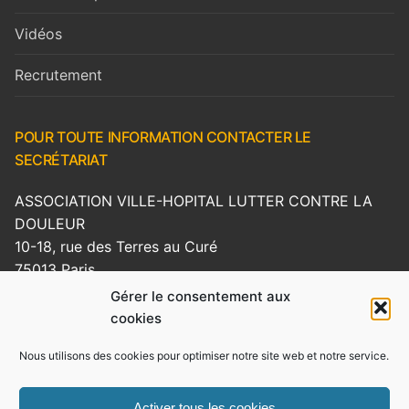
Vidéos
Recrutement
POUR TOUTE INFORMATION CONTACTER LE
SECRÉTARIAT
ASSOCIATION VILLE-HOPITAL LUTTER CONTRE LA
DOULEUR
10-18, rue des Terres au Curé
75013 Paris
Gérer le consentement aux
Tel : 01 43 41 14 00 – Fax : 01 82 83 70 90
cookies
E-mail : secretariat.lcd[AT]reseau-lcd.org
Nous utilisons des cookies pour optimiser notre site web et notre service.
Site web :
www.reseau-lcd.org
Mentions légales
Activer tous les cookies