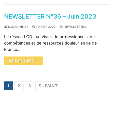
NEWSLETTER N°36 – Juin 2023
LCDADMIN24
1 AOÛT 2023
NEWSLETTERS
Le réseau LCD : un vivier de professionnels, de
compétences et de ressources douleur en Ile de
France…
LIRE LA SUITE →
Pagination
1
2
3
SUIVANT
des
publications